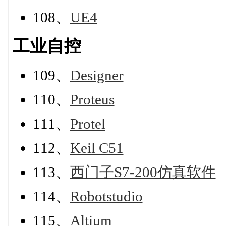
108、
UE4
工业自控
109、
Designer
110、
Proteus
111、
Protel
112、
Keil C51
113、
西门子S7-200仿真软件
114、
Robotstudio
115、
Altium