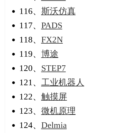
116、
斯沃仿真
117、
PADS
118、
FX2N
119、
博途
120、
STEP7
121、
工业机器人
122、
触摸屏
123、
微机原理
124、
Delmia