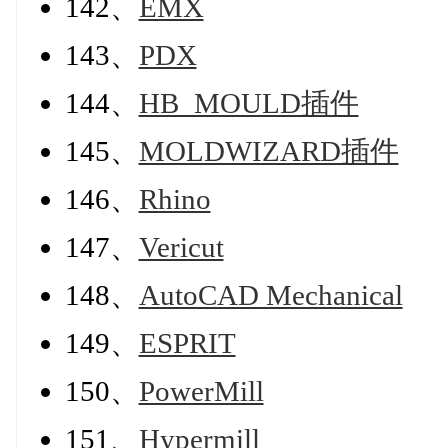
142、
EMX
143、
PDX
144、
HB_MOULD插件
145、
MOLDWIZARD插件
146、
Rhino
147、
Vericut
148、
AutoCAD Mechanical
149、
ESPRIT
150、
PowerMill
151、
Hypermill