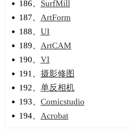
186、
SurfMill
187、
ArtForm
188、
UI
189、
ArtCAM
190、
VI
191、
摄影修图
192、
单反相机
193、
Comicstudio
194、
Acrobat