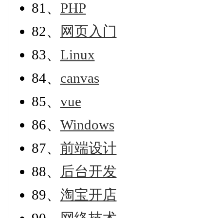
81、
PHP
82、
网页入门
83、
Linux
84、
canvas
85、
vue
86、
Windows
87、
前端设计
88、
后台开发
89、
淘宝开店