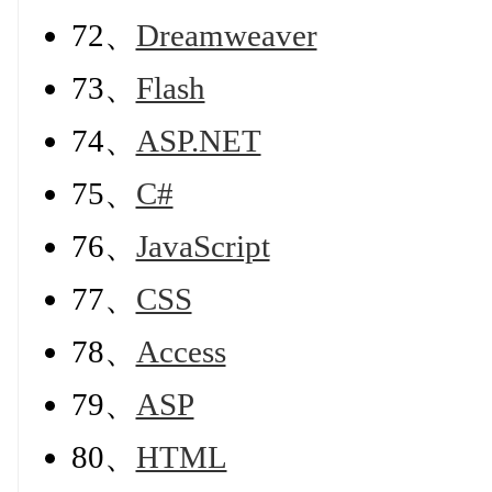
72、
Dreamweaver
73、
Flash
74、
ASP.NET
75、
C#
76、
JavaScript
77、
CSS
78、
Access
79、
ASP
80、
HTML