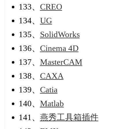
133、
CREO
134、
UG
135、
SolidWorks
136、
Cinema 4D
137、
MasterCAM
138、
CAXA
139、
Catia
140、
Matlab
141、
燕秀工具箱插件