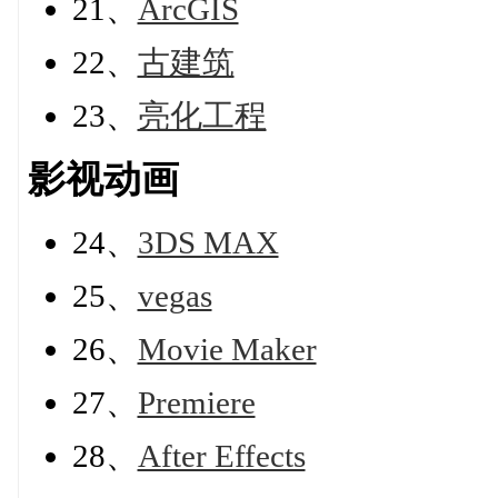
21、
ArcGIS
22、
古建筑
23、
亮化工程
影视动画
24、
3DS MAX
25、
vegas
26、
Movie Maker
27、
Premiere
28、
After Effects