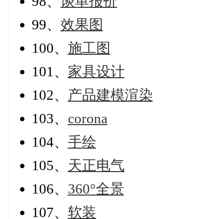
98、
谈单报价
99、
效果图
100、
施工图
101、
家具设计
102、
产品建模渲染
103、
corona
104、
手绘
105、
天正电气
106、
360°全景
107、
软装