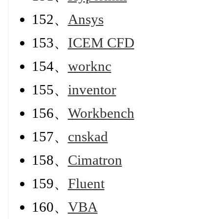
152、
Ansys
153、
ICEM CFD
154、
worknc
155、
inventor
156、
Workbench
157、
cnskad
158、
Cimatron
159、
Fluent
160、
VBA